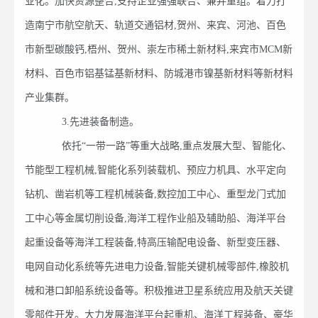
业化。加快资源整合,支持企业强强联合、兼并重组。着力打
造南宁市航空航天、轨道交通铝材,贺州、来宾、河池、百色
市新型碳酸钙,梧州、贺州、崇左市稀土新材料,来宾市MCM新
材料、百色市铝基锰基新材料、防城港市镍基新材料等新材料
产业集群。
3.先进装备制造。
依托“一带一路”等重大战略,重点发展大型、智能化、
节能型工程机械,智能化系列装载机、预应力机具、水平定向
钻机、凿岩机等工程机械装备,数控加工中心、重型龙门式加
工中心等金属切削设备,海洋工程作业船及辅助船、海洋平台
起重设备等海洋工程装备,特高压输配电设备、新型变压器、
电网自动化系统等先进电力设备,智能关键机械零部件,橡胶机
械和港口卸船系统设备等。积极推进卫星系统应用及航天关键
零部件开发。大力发展海洋平台起重机、海洋工程装备、豪华