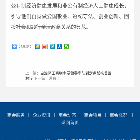
公有制经济健康发展和非公有制经济人士健康成长，
引导他们自觉做爱国敬业、遵纪守法、创业创新、回
报社会和践行亲清政商关系的典范。
分享到：
上一篇：
自治区工商联主要领导率队到定点帮扶贫困
村传
下一篇：没有了
商会服务
丨
企业资讯
丨
商会动态
丨
商会项目
丨
商会概况
丨
返回首页