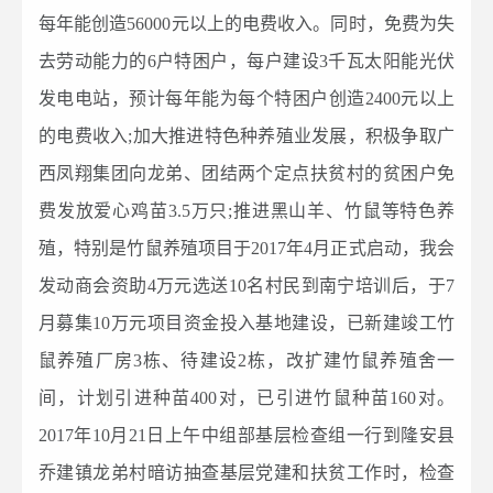
每年能创造56000元以上的电费收入。同时，免费为失
去劳动能力的6户特困户，每户建设3千瓦太阳能光伏
发电电站，预计每年能为每个特困户创造2400元以上
的电费收入;加大推进特色种养殖业发展，积极争取广
西凤翔集团向龙弟、团结两个定点扶贫村的贫困户免
费发放爱心鸡苗3.5万只;推进黑山羊、竹鼠等特色养
殖，特别是竹鼠养殖项目于2017年4月正式启动，我会
发动商会资助4万元选送10名村民到南宁培训后，于7
月募集10万元项目资金投入基地建设，已新建竣工竹
鼠养殖厂房3栋、待建设2栋，改扩建竹鼠养殖舍一
间，计划引进种苗400对，已引进竹鼠种苗160对。
2017年10月21日上午中组部基层检查组一行到隆安县
乔建镇龙弟村暗访抽查基层党建和扶贫工作时，检查