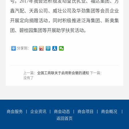
号。2017年我会还积极发动皇氏乳业、福达集团、方
鑫汽配、天昌公司、威壮公司及华劲集团等会员企业
开展定向捐赠活动，同时积极推进泛海集团、新奥集
团、碧桂园集团等开展助学扶贫活动。
分享到：
上一篇：
全国工商联关于启用新会徽的通知
下一篇：
没有了
商会服务
丨
企业资讯
丨
商会动态
丨
商会项目
丨
商会概况
丨
返回首页