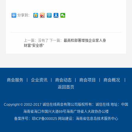
分享到：
上一篇：没有了 下一篇：
最高检部署增强企业家人身
财富“安全感”
商会服务
丨
企业资讯
丨
商会动态
丨
商会项目
丨
商会概况
丨
返回首页
Copyright © 2002-2017 诚信在线商会有限公司版权所有：诚信在线 地址：中国
海南省海口市国兴大道69号海南广场省人大政协办公楼
备案序号：琼ICP备000025 网站建设：海南省信息岛技术服务中心