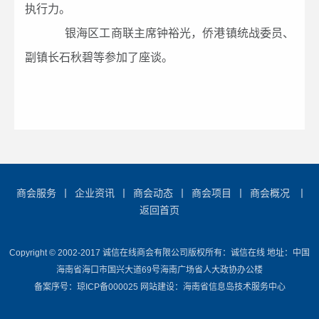
执行力。
银海区工商联主席钟裕光，侨港镇统战委员、
副镇长石秋碧等参加了座谈。
商会服务
丨
企业资讯
丨
商会动态
丨
商会项目
丨
商会概况
丨
返回首页
Copyright © 2002-2017 诚信在线商会有限公司版权所有：诚信在线 地址：中国
海南省海口市国兴大道69号海南广场省人大政协办公楼
备案序号：琼ICP备000025 网站建设：海南省信息岛技术服务中心