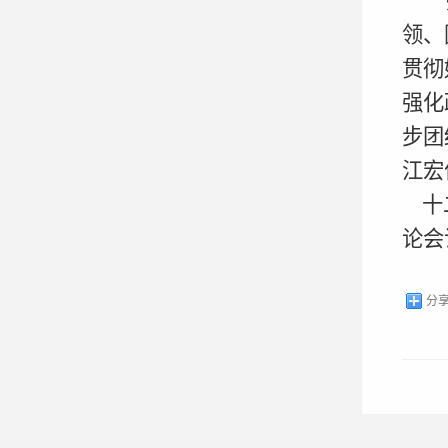
领、
贯彻
强化
步团
江宏
十二
论会
分