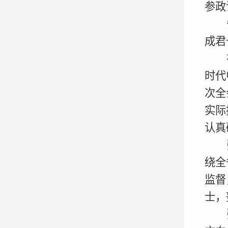
参政
成君
时代
次全
实际
认真
绕全
监督
士，