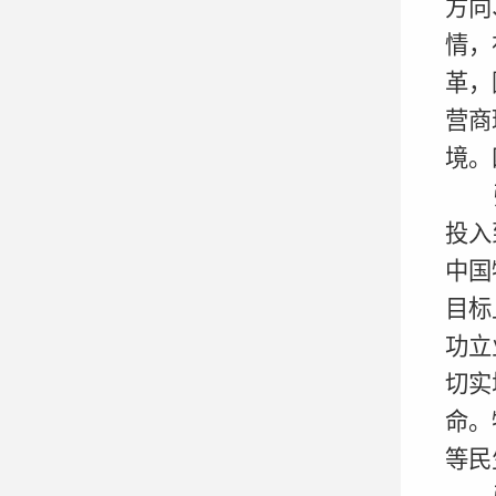
方向
情，
革，
营商
境。
投入
中国
目标
功立
切实
命。
等民